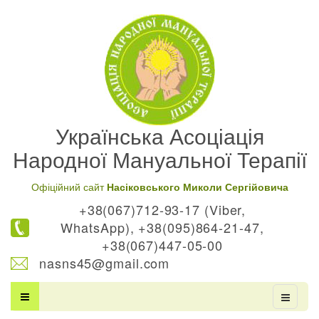
Українська Асоціація
Народної Мануальної Терапії
Офіційний сайт
Насіковського Миколи Сергійовича
+38(067)712-93-17 (Viber,
WhatsApp), +38(095)864-21-47,
+38(067)447-05-00
nasns45@gmail.com