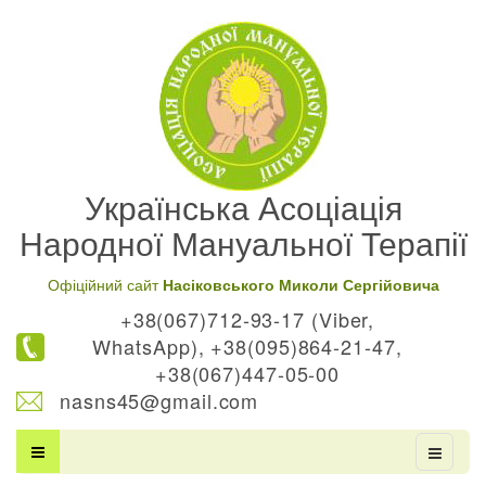
Українська Асоціація
Народної Мануальної Терапії
Офіційний сайт
Насіковського Миколи Сергійовича
+38(067)712-93-17 (Viber,
WhatsApp), +38(095)864-21-47,
+38(067)447-05-00
nasns45@gmail.com