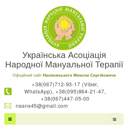
Українська Асоціація
Народної Мануальної Терапії
Офіційний сайт
Насіковського Миколи Сергійовича
+38(067)712-93-17 (Viber,
WhatsApp), +38(095)864-21-47,
+38(067)447-05-00
nasns45@gmail.com