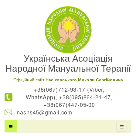
Українська Асоціація
Народної Мануальної Терапії
Офіційний сайт
Насіковського Миколи Сергійовича
+38(067)712-93-17 (Viber,
WhatsApp), +38(095)864-21-47,
+38(067)447-05-00
nasns45@gmail.com