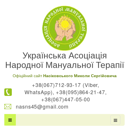
Українська Асоціація
Народної Мануальної Терапії
Офіційний сайт
Насіковського Миколи Сергійовича
+38(067)712-93-17 (Viber,
WhatsApp), +38(095)864-21-47,
+38(067)447-05-00
nasns45@gmail.com