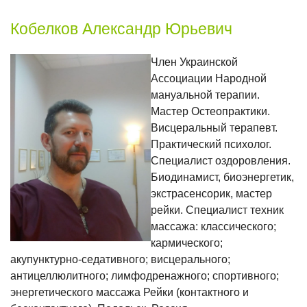
Кобелков Александр Юрьевич
Член Украинской
Ассоциации Народной
мануальной терапии.
Мастер Остеопрактики.
Висцеральный терапевт.
Практический психолог.
Специалист оздоровления.
Биодинамист, биоэнергетик,
экстрасенсорик, мастер
рейки. Специалист техник
массажа: классического;
кармического;
акупунктурно-седативного; висцерального;
антицеллюлитного; лимфодренажного; спортивного;
энергетического массажа Рейки (контактного и